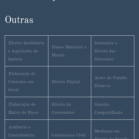
Outras
Direito Imobiliário
Inventário e
Danos Materiais e
e Aquisições de
Direito das
Morais
Imóveis
Sucessões
Elaboração de
Ações de Família -
Contratos em
Direito Digital
Divórcio
Geral
Elaboração de
Direito do
Guarda
Matriz de Risco
Consumidor
Compartilhada
Auditoria e
Mediação em
Controladoria
Contencioso Cível